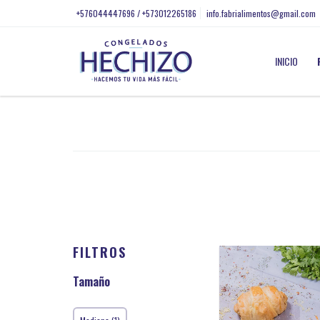
+576044447696 / +573012265186
info.fabrialimentos@gmail.com
INICIO
FILTROS
Tamaño