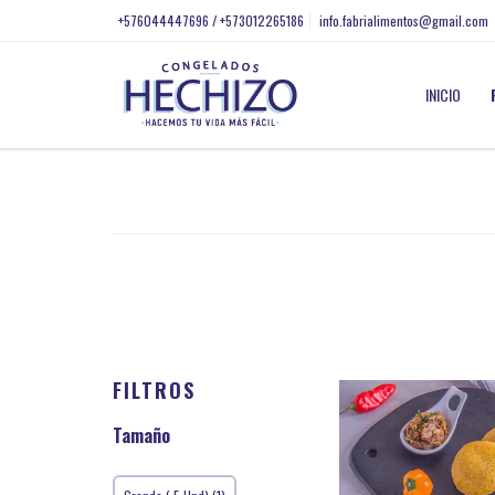
+576044447696 / +573012265186
info.fabrialimentos@gmail.com
INICIO
FILTROS
Tamaño